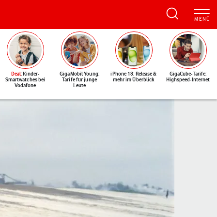
Deal
: Kinder-
GigaMobil Young:
iPhone 18: Release &
GigaCube-Tarife:
Smartwatches bei
Tarife für junge
mehr im Überblick
Highspeed-Internet
Vodafone
Leute