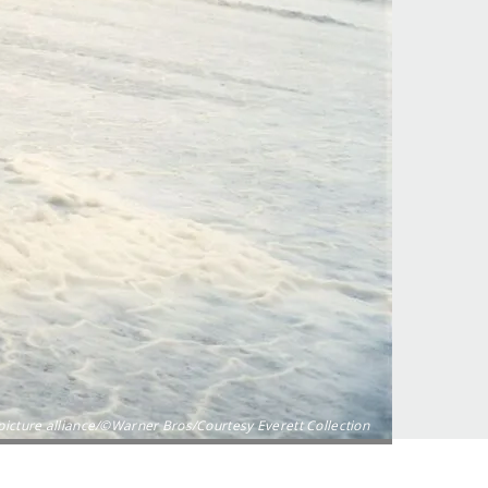
icture alliance/©Warner Bros/Courtesy Everett Collection