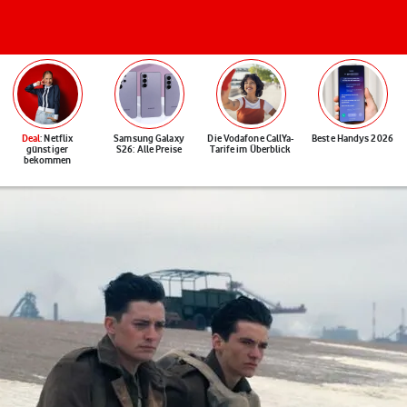
Deal
: Netflix
Samsung Galaxy
Die Vodafone CallYa-
Beste Handys 2026
günstiger
S26: Alle Preise
Tarife im Überblick
bekommen