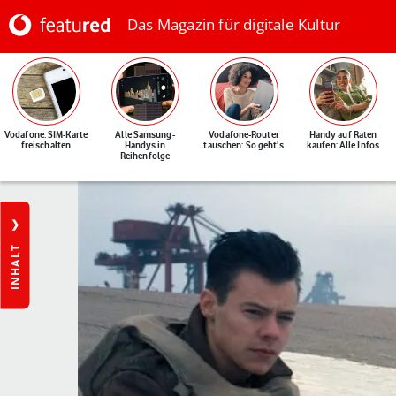
Das Magazin für digitale Kultur
Vodafone: SIM-Karte
Alle Samsung-
Vodafone-Router
Handy auf Raten
freischalten
Handys in
tauschen: So geht's
kaufen: Alle Infos
Reihenfolge
INHALT