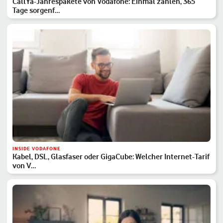
CallYa-Jahrespakete von Vodafone: Einmal zahlen, 365
Tage sorgenf…
INSIDE VODAFONE
Kabel, DSL, Glasfaser oder GigaCube: Welcher Internet-Tarif
von V…