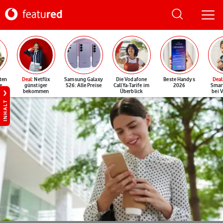
ten
Deal
: Netflix
Samsung Galaxy
Die Vodafone
Beste Handys
Deal
e
günstiger
S26: Alle Preise
CallYa-Tarife im
2026
Smar
bekommen
Überblick
bei 
INHALT