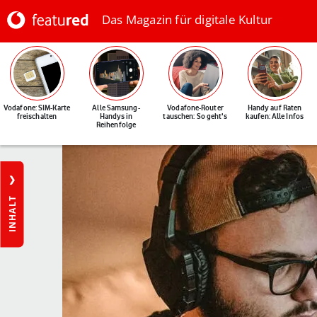
Das Magazin für digitale Kultur
Vodafone: SIM-Karte
Alle Samsung-
Vodafone-Router
Handy auf Raten
freischalten
Handys in
tauschen: So geht's
kaufen: Alle Infos
Reihenfolge
INHALT