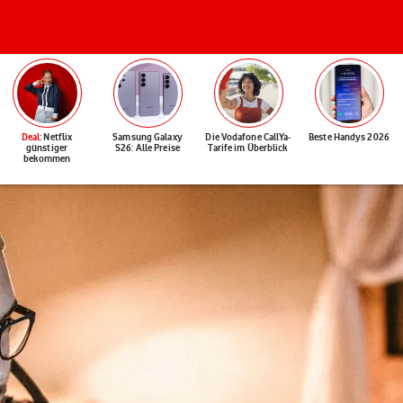
Deal
: Netflix
Samsung Galaxy
Die Vodafone CallYa-
Beste Handys 2026
günstiger
S26: Alle Preise
Tarife im Überblick
bekommen