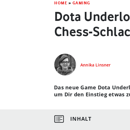
HOME
»
GAMING
Dota Underlor
Chess-Schla
Annika Linsner
Das neue Game Dota Underlor
um Dir den Einstieg etwas z