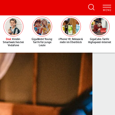
Deal
: Kinder-
GigaMobil Young:
iPhone 18: Release &
GigaCube-Tarife:
Smartwatches bei
Tarife für junge
mehr im Überblick
Highspeed-Internet
Vodafone
Leute