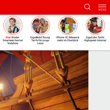
Deal
: Kinder-
GigaMobil Young:
iPhone 18: Release &
GigaCube-Tarife:
Smartwatches bei
Tarife für junge
mehr im Überblick
Highspeed-Internet
Vodafone
Leute