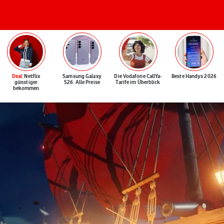
Deal
: Netflix
Samsung Galaxy
Die Vodafone CallYa-
Beste Handys 2026
günstiger
S26: Alle Preise
Tarife im Überblick
bekommen