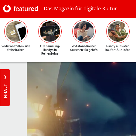
Das Magazin für digitale Kultur
Vodafone: SIM-Karte
Alle Samsung-
Vodafone-Router
Handy auf Raten
freischalten
Handys in
tauschen: So geht's
kaufen: Alle Infos
Reihenfolge
INHALT