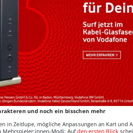
arakteren und noch ein bisschen mehr
ken in Zeitlupe, mögliche Anpassungen an Kart und
n Mehrspieler:innen-Modi: Auf
den ersten Blick
schei