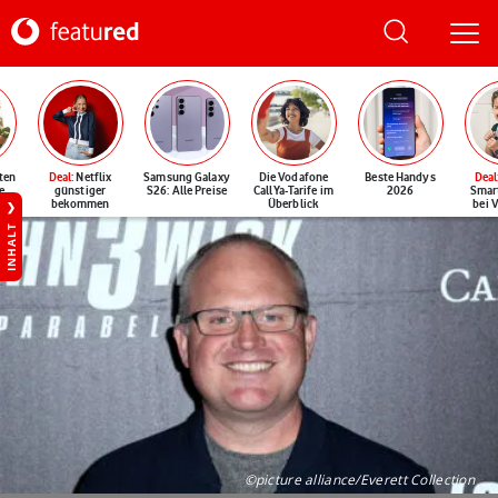
ten
Deal
: Netflix
Samsung Galaxy
Die Vodafone
Beste Handys
Deal
e
günstiger
S26: Alle Preise
CallYa-Tarife im
2026
Smar
bekommen
Überblick
bei 
INHALT
©picture alliance/Everett Collection