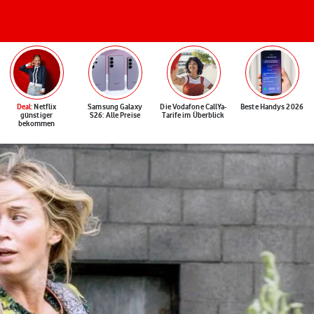
Deal
: Netflix
Samsung Galaxy
Die Vodafone CallYa-
Beste Handys 2026
günstiger
S26: Alle Preise
Tarife im Überblick
bekommen