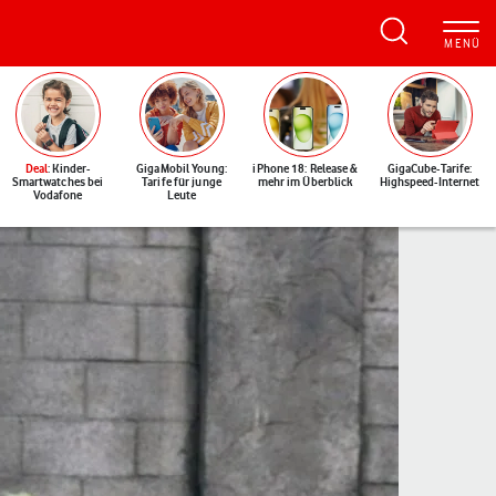
Deal
: Kinder-
GigaMobil Young:
iPhone 18: Release &
GigaCube-Tarife:
Smartwatches bei
Tarife für junge
mehr im Überblick
Highspeed-Internet
Vodafone
Leute