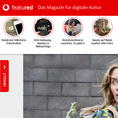
Das Magazin für digitale Kultur
Vodafone: SIM-Karte
Alle Samsung-
Vodafone-Router
Handy auf Raten
freischalten
Handys in
tauschen: So geht's
kaufen: Alle Infos
Reihenfolge
INHALT