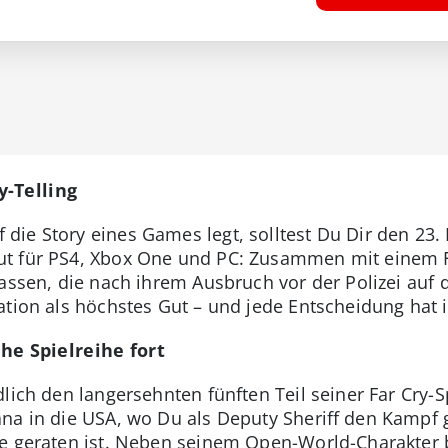
-Telling
ie Story eines Games legt, solltest Du Dir den 23.
t für PS4, Xbox One und PC: Zusammen mit einem Fr
assen, die nach ihrem Ausbruch vor der Polizei auf d
ation als höchstes Gut – und jede Entscheidung hat
che Spielreihe fort
lich den langersehnten fünften Teil seiner Far Cry-
na in die USA, wo Du als Deputy Sheriff den Kampf 
e geraten ist. Neben seinem Open-World-Charakter b