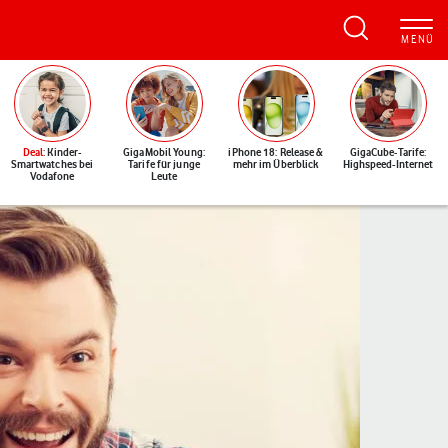
Deal
: Kinder-
GigaMobil Young:
iPhone 18: Release &
GigaCube-Tarife:
Smartwatches bei
Tarife für junge
mehr im Überblick
Highspeed-Internet
Vodafone
Leute