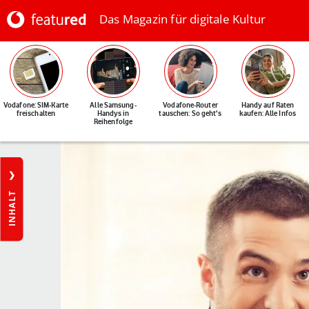
Das Magazin für digitale Kultur
Vodafone: SIM-Karte
Alle Samsung-
Vodafone-Router
Handy auf Raten
freischalten
Handys in
tauschen: So geht's
kaufen: Alle Infos
Reihenfolge
INHALT