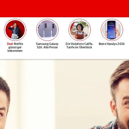
Deal
: Netflix
Samsung Galaxy
Die Vodafone CallYa-
Beste Handys 2026
günstiger
S26: Alle Preise
Tarife im Überblick
bekommen