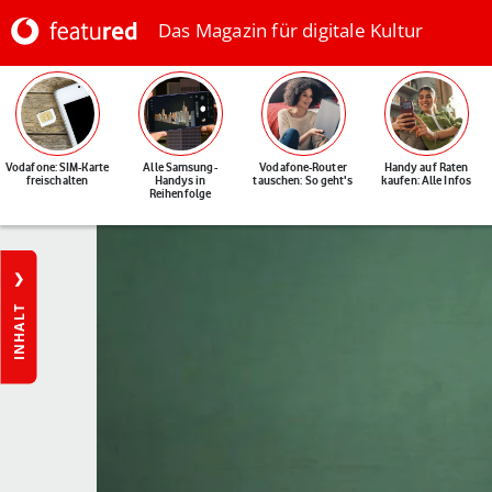
Das Magazin für digitale Kultur
Vodafone: SIM-Karte
Alle Samsung-
Vodafone-Router
Handy auf Raten
freischalten
Handys in
tauschen: So geht's
kaufen: Alle Infos
Reihenfolge
INHALT