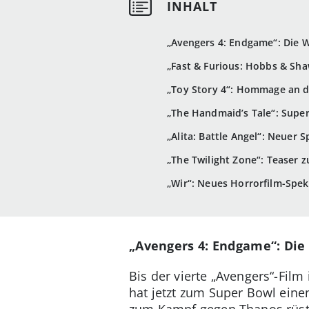
„Avengers 4: Endgame“: Die 
„Fast & Furious: Hobbs & Sh
„Toy Story 4“: Hommage an de
„The Handmaid’s Tale“: Super-
„Alita: Battle Angel“: Neuer
„The Twilight Zone“: Teaser 
„Wir“: Neues Horrorfilm-Spek
„Avengers 4: Endgame“: Die
Bis der vierte „Avengers“-Fi
hat jetzt zum Super Bowl eine
zum Kampf gegen Thanos rüsten.