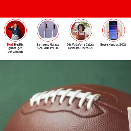
Deal
: Netflix
Samsung Galaxy
Die Vodafone CallYa-
Beste Handys 2026
günstiger
S26: Alle Preise
Tarife im Überblick
bekommen