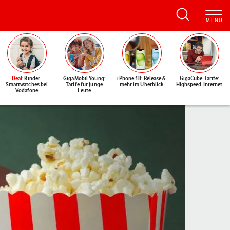
Deal
: Kinder-
GigaMobil Young:
iPhone 18: Release &
GigaCube-Tarife:
Smartwatches bei
Tarife für junge
mehr im Überblick
Highspeed-Internet
Vodafone
Leute