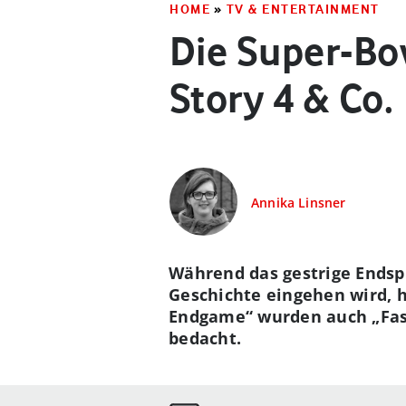
HOME
»
TV & ENTERTAINMENT
Die Super-Bow
Story 4 & Co.
Annika Linsner
Während das gestrige Endspi
Geschichte eingehen wird, 
Endgame“ wurden auch „Fast
bedacht.