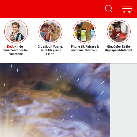
Deal
: Kinder-
GigaMobil Young:
iPhone 18: Release &
GigaCube-Tarife:
Smartwatches bei
Tarife für junge
mehr im Überblick
Highspeed-Internet
Vodafone
Leute