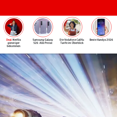
Deal
: Netflix
Samsung Galaxy
Die Vodafone CallYa-
Beste Handys 2026
günstiger
S26: Alle Preise
Tarife im Überblick
bekommen