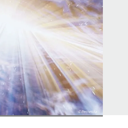
©Bethesda