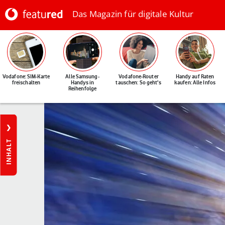
Das Magazin für digitale Kultur
Vodafone: SIM-Karte
Alle Samsung-
Vodafone-Router
Handy auf Raten
freischalten
Handys in
tauschen: So geht's
kaufen: Alle Infos
Reihenfolge
INHALT