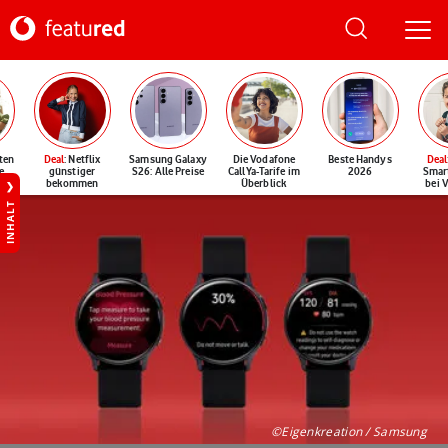
ten
Deal
: Netflix
Samsung Galaxy
Die Vodafone
Beste Handys
Deal
e
günstiger
S26: Alle Preise
CallYa-Tarife im
2026
Smar
bekommen
Überblick
bei 
INHALT
©Eigenkreation / Samsung