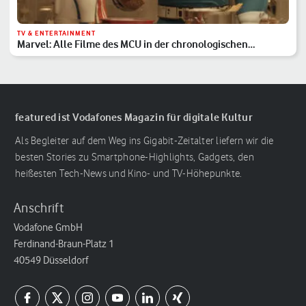
TV & ENTERTAINMENT
Marvel: Alle Filme des MCU in der chronologischen
Reihenfolge
featured ist Vodafones Magazin für digitale Kultur
Als Begleiter auf dem Weg ins Gigabit-Zeitalter liefern wir die
besten Stories zu Smartphone-Highlights, Gadgets, den
heißesten Tech-News und Kino- und TV-Höhepunkte.
Anschrift
Vodafone GmbH
Ferdinand-Braun-Platz 1
40549 Düsseldorf