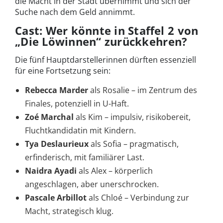
die Macht in der Stadt übernimmt und sich der
Suche nach dem Geld annimmt.
Cast: Wer könnte in Staffel 2 von
„Die Löwinnen“ zurückkehren?
Die fünf Hauptdarstellerinnen dürften essenziell
für eine Fortsetzung sein:
Rebecca Marder
als Rosalie – im Zentrum des
Finales, potenziell in U-Haft.
Zoé Marchal
als Kim – impulsiv, risikobereit,
Fluchtkandidatin mit Kindern.
Tya Deslaurieux
als Sofia – pragmatisch,
erfinderisch, mit familiärer Last.
Naidra Ayadi
als Alex – körperlich
angeschlagen, aber unerschrocken.
Pascale Arbillot
als Chloé – Verbindung zur
Macht, strategisch klug.