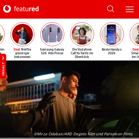
ten
Deal
: Netflix
Samsung Galaxy
Die Vodafone
Beste Handys
Deal
e
günstiger
S26: Alle Preise
CallYa-Tarife im
2026
Smar
bekommen
Überblick
bei 
INHALT
©Mirza Odabasi/ARD Degeto Film und Pantaleon Films