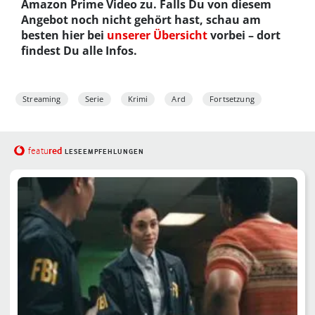
Amazon Prime Video zu. Falls Du von diesem
Angebot noch nicht gehört hast, schau am
besten hier bei
unserer Übersicht
vorbei – dort
findest Du alle Infos.
Streaming
Serie
Krimi
Ard
Fortsetzung
red
featu
LESEEMPFEHLUNGEN