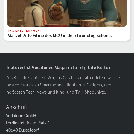
TV & ENTERTAINMENT
Marvel: Alle Filme des MCU in der chronologischen
Reihenfolge
featured ist Vodafones Magazin für digitale Kultur
Als Begleiter auf dem Weg ins Gigabit-Zeitalter liefern wir die
besten Stories zu Smartphone-Highlights, Gadgets, den
heißesten Tech-News und Kino- und TV-Höhepunkte.
Anschrift
Vodafone GmbH
Ferdinand-Braun-Platz 1
40549 Düsseldorf