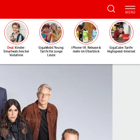
Deal
: Kinder-
GigaMobil Young:
iPhone 18: Release &
GigaCube-Tarife:
Smartwatches bei
Tarife für junge
mehr im Überblick
Highspeed-Internet
Vodafone
Leute