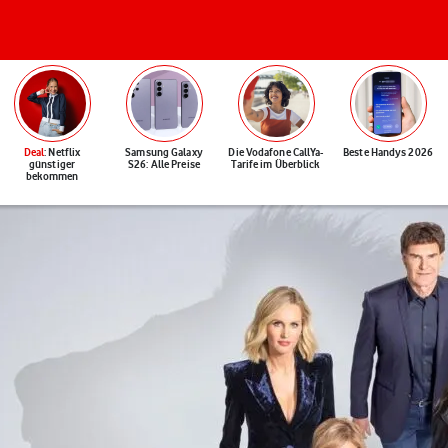
Deal
: Netflix
Samsung Galaxy
Die Vodafone CallYa-
Beste Handys 2026
günstiger
S26: Alle Preise
Tarife im Überblick
bekommen