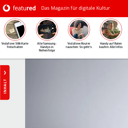
Das Magazin für digitale Kultur
Vodafone: SIM-Karte
Alle Samsung-
Vodafone-Router
Handy auf Raten
freischalten
Handys in
tauschen: So geht's
kaufen: Alle Infos
Reihenfolge
INHALT