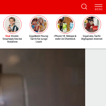
Deal
: Kinder-
GigaMobil Young:
iPhone 18: Release &
GigaCube-Tarife:
Smartwatches bei
Tarife für junge
mehr im Überblick
Highspeed-Internet
Vodafone
Leute