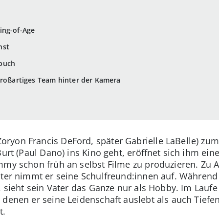
ing-of-Age
nst
buch
großartiges Team hinter der Kamera
yon Francis DeFord, später Gabrielle LaBelle) zum 
Burt (Paul Dano) ins Kino geht, eröffnet sich ihm ein
mmy schon früh an selbst Filme zu produzieren. Zu An
äter nimmt er seine Schulfreund:innen auf. Während 
t, sieht sein Vater das Ganze nur als Hobby. Im Lauf
 denen er seine Leidenschaft auslebt als auch Tiefen
t.