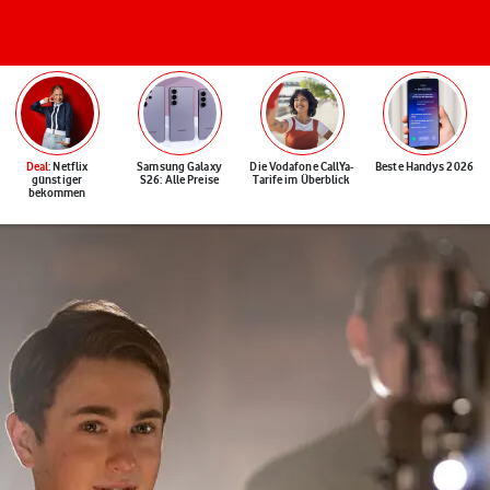
Deal
: Netflix
Samsung Galaxy
Die Vodafone CallYa-
Beste Handys 2026
günstiger
S26: Alle Preise
Tarife im Überblick
bekommen