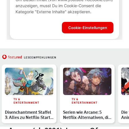
red
featu
LESEEMPFEHLUNGEN
TV &
TV &
ENTERTAINMENT
ENTERTAINMENT
Disenchantment Staffel
Serien wie Arcane: 5
Die 
3: Alles zu Netflix-Start,
Netflix-Alternativen, die
Anim
Handlung und de…
auch auf Games bas…
Ama