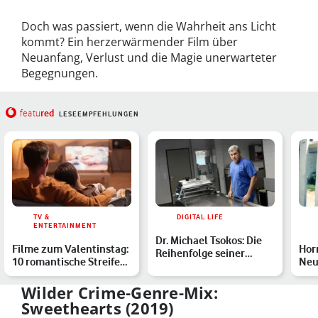
Doch was passiert, wenn die Wahrheit ans Licht
kommt? Ein herzerwärmender Film über
Neuanfang, Verlust und die Magie unerwarteter
Begegnungen.
red
featu
LESEEMPFEHLUNGEN
TV &
DIGITAL LIFE
ENTERTAINMENT
Dr. Michael Tsokos: Die
Filme zum Valentinstag:
Hor
Reihenfolge seiner
10 romantische Streifen
Neu
Bücher
fürs Herz
ab 
Wilder Crime-Genre-Mix:
Sweethearts (2019)