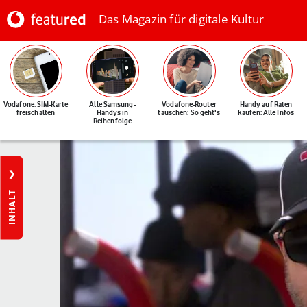
Das Magazin für digitale Kultur
Vodafone: SIM-Karte
Alle Samsung-
Vodafone-Router
Handy auf Raten
freischalten
Handys in
tauschen: So geht's
kaufen: Alle Infos
Reihenfolge
INHALT