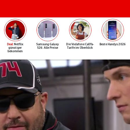
Deal
: Netflix
Samsung Galaxy
Die Vodafone CallYa-
Beste Handys 2026
günstiger
S26: Alle Preise
Tarife im Überblick
bekommen