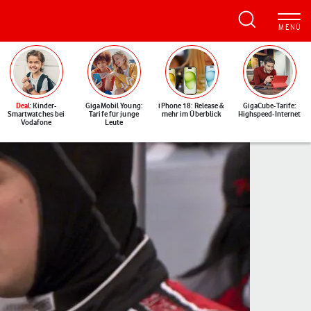
Deal
: Kinder-
GigaMobil Young:
iPhone 18: Release &
GigaCube-Tarife:
Smartwatches bei
Tarife für junge
mehr im Überblick
Highspeed-Internet
Vodafone
Leute