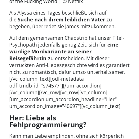
of the Fucking World | © Netflix
Als Alyssa eines Tages beschließt, sich auf
die
Suche nach ihrem leiblichen Vater
zu
begeben, überredet sie James mitzukommen.
Auf dem gemeinsamen Chaostrip hat unser Titel-
Psychopath jedenfalls genug Zeit, sich für
eine
würdige Mordvariante an seiner
Reisegefährtin
zu entscheiden. Mit dieser
verrückten Anti-Liebesgeschichte wird es garantiert
nicht zu romantisch, dafür umso unterhaltsamer.
[/vc_column_text][odf-metadata
odf_tmdb_id="s74577"][/um_accordion]
[/vc_column][/vc_row][vc_row][vc_column]
[um_accordion um_accordion_headline="Her"
um_accordion_image="40697"][vc_column_text]
Her: Liebe als
Fehlprogrammierung?
Kann man Liebe empfinden, ohne sich körperlich