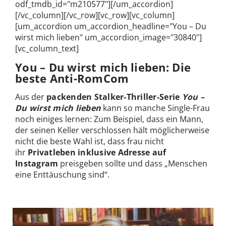
odf_tmdb_id="m210577"][/um_accordion]
[/vc_column][/vc_row][vc_row][vc_column]
[um_accordion um_accordion_headline="You – Du
wirst mich lieben" um_accordion_image="30840"]
[vc_column_text]
You – Du wirst mich lieben: Die
beste Anti-RomCom
Aus der
packenden Stalker-Thriller-Serie
You –
Du wirst mich lieben
kann so manche Single-Frau
noch einiges lernen: Zum Beispiel, dass ein Mann,
der seinen Keller verschlossen hält möglicherweise
nicht die beste Wahl ist, dass frau nicht
ihr
Privatleben inklusive Adresse auf
Instagram
preisgeben sollte und dass „Menschen
eine Enttäuschung sind“.