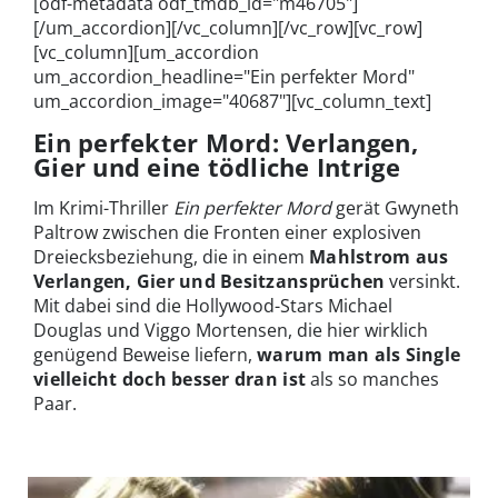
[odf-metadata odf_tmdb_id="m46705"]
[/um_accordion][/vc_column][/vc_row][vc_row]
[vc_column][um_accordion
um_accordion_headline="Ein perfekter Mord"
um_accordion_image="40687"][vc_column_text]
Ein perfekter Mord: Verlangen,
Gier und eine tödliche Intrige
Im Krimi-Thriller
Ein perfekter Mord
gerät Gwyneth
Paltrow zwischen die Fronten einer explosiven
Dreiecksbeziehung, die in einem
Mahlstrom aus
Verlangen, Gier und Besitzansprüchen
versinkt.
Mit dabei sind die Hollywood-Stars Michael
Douglas und Viggo Mortensen, die hier wirklich
genügend Beweise liefern,
warum man als Single
vielleicht doch besser dran ist
als so manches
Paar.