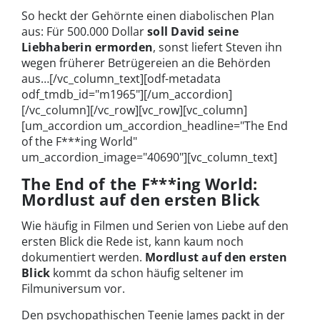
So heckt der Gehörnte einen diabolischen Plan
aus: Für 500.000 Dollar
soll David seine
Liebhaberin ermorden
, sonst liefert Steven ihn
wegen früherer Betrügereien an die Behörden
aus…[/vc_column_text][odf-metadata
odf_tmdb_id="m1965"][/um_accordion]
[/vc_column][/vc_row][vc_row][vc_column]
[um_accordion um_accordion_headline="The End
of the F***ing World"
um_accordion_image="40690"][vc_column_text]
The End of the F***ing World:
Mordlust auf den ersten Blick
Wie häufig in Filmen und Serien von Liebe auf den
ersten Blick die Rede ist, kann kaum noch
dokumentiert werden.
Mordlust auf den ersten
Blick
kommt da schon häufig seltener im
Filmuniversum vor.
Den psychopathischen Teenie James packt in der