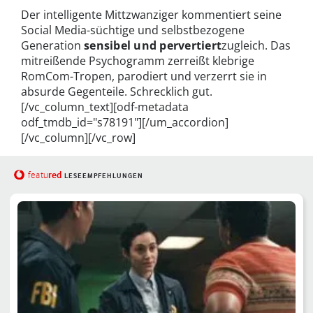
Der intelligente Mittzwanziger kommentiert seine
Social Media-süchtige und selbstbezogene
Generation
sensibel und pervertiert
zugleich. Das
mitreißende Psychogramm zerreißt klebrige
RomCom-Tropen, parodiert und verzerrt sie in
absurde Gegenteile. Schrecklich gut.
[/vc_column_text][odf-metadata
odf_tmdb_id="s78191"][/um_accordion]
[/vc_column][/vc_row]
red
featu
LESEEMPFEHLUNGEN