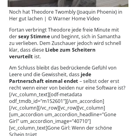
Noch hat Theodore Twombly (Joaquin Phoenix) in
Her gut lachen | © Warner Home Video
Fortan verbringt Theodore jede freie Minute mit
der
sexy Stimme
und beginnt, sich in Samantha
zu verlieben. Dem Zuschauer jedoch wird schnell
klar, dass diese
Liebe zum Scheitern
verurteilt
ist.
Am Schluss bleibt das bedrückende Gefühl von
Leere und die Gewissheit, dass
jede
Partnerschaft einmal endet
– selbst oder erst
recht wenn einer von beiden nur eine Software ist?
[/vc_column_text][odf-metadata
odf_tmdb_id="m152601"][/um_accordion]
[/vc_column][/vc_row][vc_row][vc_column]
[um_accordion um_accordion_headline="Gone
Girl" um_accordion_image="40710"]
[vc_column_text]Gone Girl: Wenn der schöne
Schein trügt