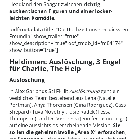
Headland den Spagat zwischen
richtig
authentischen Figuren und einer locker-
leichten Komödie
.
[odf-metadata title="Die Hochzeit unserer dicksten
Freundin" show_trailer="true"
show_description="true" odf_tmdb_id="m84174"
show_button="true"]
Heldinnen: Auslöschung, 3 Engel
für Charlie, The Help
Auslöschung
In Alex Garlands Sci Fi-Hit
Auslöschung
geht ein
weibliches Team bestehend aus Lena (Natalie
Portman), Anya Thorensen (Gina Rodriguez), Cass
Shepard (Tuva Novotny), Josie Radek (Tessa
Thompson) und Dr. Ventress (Jennifer Jason Leigh)
auf eine aussichtslos erscheinende Mission:
Sie
sollen die geheimnisvolle „Area X“ erforschen
,
ein Sperrgebiet, das drei Jahre zuvor plötzlich und