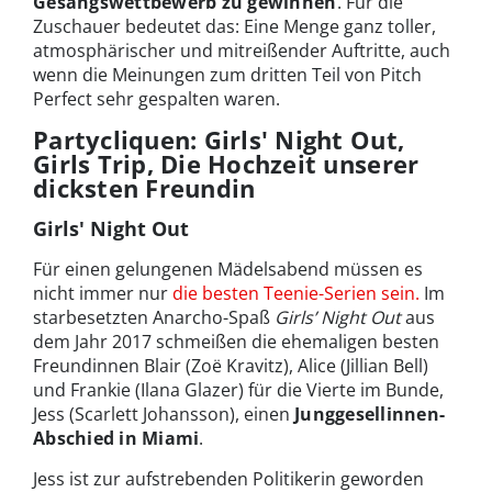
Gesangswettbewerb zu gewinnen
. Für die
Zuschauer bedeutet das: Eine Menge ganz toller,
atmosphärischer und mitreißender Auftritte, auch
wenn die Meinungen zum dritten Teil von Pitch
Perfect sehr gespalten waren.
Partycliquen: Girls' Night Out,
Girls Trip, Die Hochzeit unserer
dicksten Freundin
Girls' Night Out
Für einen gelungenen Mädelsabend müssen es
nicht immer nur
die besten Teenie-Serien sein.
Im
starbesetzten Anarcho-Spaß
Girls’ Night Out
aus
dem Jahr 2017 schmeißen die ehemaligen besten
Freundinnen Blair (Zoë Kravitz), Alice (Jillian Bell)
und Frankie (Ilana Glazer) für die Vierte im Bunde,
Jess (Scarlett Johansson), einen
Junggesellinnen-
Abschied in Miami
.
Jess ist zur aufstrebenden Politikerin geworden