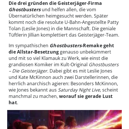
Die drei gründen die Geisterjäger-Firma
Ghostbusters
und helfen allen, die vom
Übernatürlichen heimgesucht werden. Später
kommt noch die resolute U-Bahn-Angestellte Patty
Tolan (Leslie Jones) in die Mannschaft. Die geniale
Tüftlerin Jillian komplettiert das Geisterjäger-Team.
Im sympathischen
Ghostbusters
-Remake geht
die Allstar-Besetzung
genauso unbekümmert
und mit so viel Klamauk zu Werk, wie einst die
grandiosen Komiker im Kult-Original
Ghostbusters
– Die Geisterjäger
. Dabei gibt es mit Leslie Jones
und Kate McKinnon auch zwei Darstellerinnen, die
herrlich anarchisch agieren: Besonders McKinnon,
wie Jones bekannt aus
Saturday Night Live
, scheint
manchmal zu machen,
worauf sie gerade Lust
hat
.