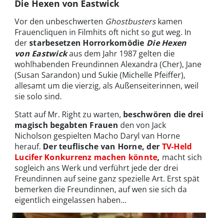
Die Hexen von Eastwick
Vor den unbeschwerten
Ghostbusters
kamen
Frauencliquen in Filmhits oft nicht so gut weg. In
der
starbesetzen Horrorkomödie
Die Hexen
von Eastwick
aus dem Jahr 1987 gelten die
wohlhabenden Freundinnen Alexandra (Cher), Jane
(Susan Sarandon) und Sukie (Michelle Pfeiffer),
allesamt um die vierzig, als Außenseiterinnen, weil
sie solo sind.
Statt auf Mr. Right zu warten,
beschwören die drei
magisch begabten Frauen
den von Jack
Nicholson gespielten Macho Daryl van Horne
herauf.
Der teuflische van Horne, der
TV-Held
Lucifer Konkurrenz machen könnte
,
macht sich
sogleich ans Werk und verführt jede der drei
Freundinnen auf seine ganz spezielle Art. Erst spät
bemerken die Freundinnen, auf wen sie sich da
eigentlich eingelassen haben...