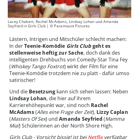
Lacey Chabert, Rachel McAdams, Lindsay Lohan und Amanda
Seyfried in Girls Club | © Paramount Pictures
Lästern, Intrigen und Mitschüler schlecht machen:
In der
Teenie-Komödie
Girls Club
geht es
stellenweise heftig zur Sache
, doch dank des
intelligenten Drehbuchs von Comedy-Star Tina Fey
(
Whiskey Tango Foxtrot
) wirkt der Film für eine
Teenie-Komödie trotzdem nie zu platt - dafür umso
satirischer!
Und die
Besetzung
kann sich sehen lassen: Neben
Lindsay Lohan
, die hier auf ihrem
Karrierehöhepunkt war, sind noch
Rachel
McAdams
(
Alles eine Frage der Zeit
),
Lizzy Caplan
(
Masters Of Sex
) und
Amanda Seyfried
(
Mamma
Mia!
) Schülerinnen an der North Shore High.
Girls Club - Vorsicht bissig! ist bei
Netflix
verfügbar