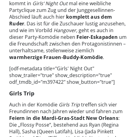
kommt in
Girls‘ Night Out
mal eine weibliche
Partyclique zum Zug und der Junggesellinnen-
Abschied läuft auch hier
komplett aus dem
Ruder
. Das ist für die Zuschauer lustig anzusehen,
und wie im Vorbild
Hangover,
geht es auch in
dieser Party-Komödie neben
Feier-Eskapaden
um
die Freundschaft zwischen den Protagonistinnen –
unterhaltsame, stellenweise ziemlich
warmherzige Frauen-Buddy-Komödie
.
[odf-metadata title="Girls' Night Out"
show_trailer="true" show_description="true"
odf_tmdb_id="m397422" show_button="true"]
Girls Trip
Auch in der Komödie
Girls Trip
treffen sich vier
Freundinnen nach Jahren wieder und fahren zum
Feiern in die Mardi-Gras-Stadt New Orleans
:
Die „Flossy Posse“, bestehend aus Ryan (Regina
Hall), Sasha (Queen Latifah), Lisa (Jada Pinkett