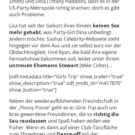
Smith) und Dina (Tiffany Haddish), lässt es in der
US-Party-Metropole richtig krachen, doch es gibt
auch Probleme:
Lisa hat seit der Geburt ihres Kindes
keinen Sex
mehr gehabt
, was Party-Girl Dina unbedingt
ändern möchte. Sashas Celebrity-Webseite steht
hingegen vor dem Aus und sie selbst kurz vor der
Obdachlosigkeit. Und Ryan, die bald ihre eigene
Fernsehshow bekommen soll, leidet unter ihrem
untreuen Ehemann Stewart
(Mike Colter)...
[odf-metadata title="Girls Trip" show_trailer="true"
show_description="true" odf_tmdb_id="m417870"
show_button="true"]
Neben der wiederaufblühenden Freundschaft in
der „Flossy Posse“ geht es in
Girls Trip
auch um
brav gewordene Freundinnen, die so
richtig die
Sau rauslassen
und Spaß haben wollen wie
früher. Wenn es dann auf einer Club-Tanzfläche
zum Showdown und
Dance-off
mit der