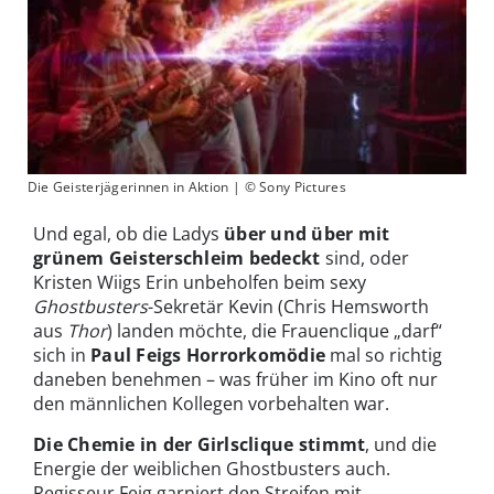
Die Geisterjägerinnen in Aktion | © Sony Pictures
Und egal, ob die Ladys
über und über mit
grünem Geisterschleim bedeckt
sind, oder
Kristen Wiigs Erin unbeholfen beim sexy
Ghostbusters
-Sekretär Kevin (Chris Hemsworth
aus
Thor
) landen möchte, die Frauenclique „darf“
sich in
Paul Feigs Horrorkomödie
mal so richtig
daneben benehmen – was früher im Kino oft nur
den männlichen Kollegen vorbehalten war.
Die Chemie in der Girlsclique stimmt
, und die
Energie der weiblichen Ghostbusters auch.
Regisseur Feig garniert den Streifen mit