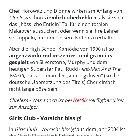
Cher Horowitz und Dionne wirken am Anfang von
Clueless
schon
ziemlich überheblich
, als sie sich
das „hässliche Entlein“ Tai für einen totalen
Makeover aussuchen, oder wenn sie ihre Lehrer
verkuppeln, nur um bessere Noten zu erhalten.
Aber die High School-Komödie von 1996 ist so
augenzwinkernd inszeniert und grandios
gespielt
von Silverstone, Murphy und dem
heutigen Superstar Paul Rudd (
Ant-Man And The
WASP
), da kann man der „ahnungslosen“ (so die
deutsche Übersetzung des Titels) Cher einfach
nicht lange böse sein.
Clueless - Was sonst! ist bei
Netflix
verfügbar (Link
zur Anzeige).
Girls Club - Vorsicht bissig!
In
Girls Club - Vorsicht bissig!
aus dem Jahr 2004 ist
die North Shore High School in ganz klar