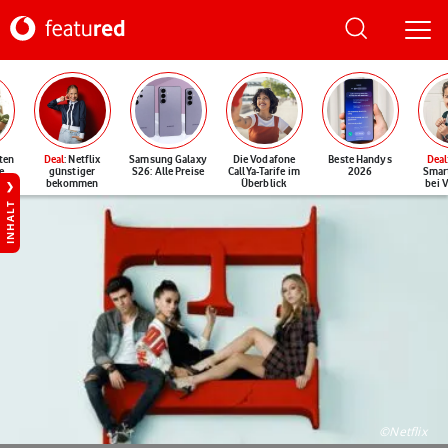
ten
Deal
: Netflix
Samsung Galaxy
Die Vodafone
Beste Handys
Deal
e
günstiger
S26: Alle Preise
CallYa-Tarife im
2026
Smar
bekommen
Überblick
bei 
INHALT
©Netflix