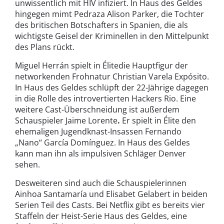
unwissentlich mit HIV infiziert. In Haus des Geldes
hingegen mimt Pedraza Alison Parker, die Tochter
des britischen Botschafters in Spanien, die als
wichtigste Geisel der Kriminellen in den Mittelpunkt
des Plans rückt.
Miguel Herrán spielt in Élitedie Hauptfigur der
networkenden Frohnatur Christian Varela Expósito.
In Haus des Geldes schlüpft der 22-Jährige dagegen
in die Rolle des introvertierten Hackers Rio. Eine
weitere Cast-Überschneidung ist außerdem
Schauspieler Jaime Lorente
.
Er spielt in Élite den
ehemaligen Jugendknast-Insassen Fernando
„Nano“ García Domínguez. In Haus des Geldes
kann man ihn als impulsiven Schläger Denver
sehen.
Desweiteren sind auch die Schauspielerinnen
Ainhoa Santamaría und Elisabet Gelabert in beiden
Serien Teil des Casts. Bei Netflix gibt es bereits vier
Staffeln der Heist-Serie Haus des Geldes, eine