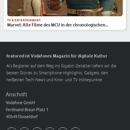
TV & ENTERTAINMENT
Marvel: Alle Filme des MCU in der chronologischen
Reihenfolge
featured ist Vodafones Magazin für digitale Kultur
Als Begleiter auf dem Weg ins Gigabit-Zeitalter liefern wir die
besten Stories zu Smartphone-Highlights, Gadgets, den
heißesten Tech-News und Kino- und TV-Höhepunkte.
Anschrift
Vodafone GmbH
Ferdinand-Braun-Platz 1
40549 Düsseldorf