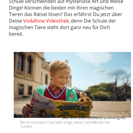
Schule verschwinden auf mysteriöse Art und Weise
Dinge! Können die beiden mit ihren magischen
Tieren das Rätsel lösen? Das erfährst Du jetzt über
Deine
Vodafone Videothek
, denn Die Schule der
magischen Tiere steht dort ganz neu für Dich
bereit.
Bild: © © 2020 LEONINE Licensing AG
Benni (Leonard Conrads) zeigt seiner Schildkröte die
Turtles.