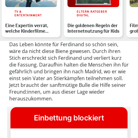
TV &
ELTERN-RATGEBER
ENTERTAINMENT
DIGITAL
Eine Expertin verrät,
Die goldenen Regeln der
Film
welche Kinderfilme
Internetnutzung für Kids
gro
deinem Kind guttun
Fam
Das Leben könnte für Ferdinand so schön sein,
wäre da nicht diese Biene gewesen. Durch ihren
Stich erschreckt sich Ferdinand und verliert kurz
die Fassung. Daraufhin halten die Menschen ihn für
gefährlich und bringen ihn nach Madrid, wo er wie
einst sein Vater an Stierkämpfen teilnehmen soll.
Jetzt braucht der sanftmütige Bulle die Hilfe seiner
Freund:innen, um aus dieser Lage wieder
herauszukommen.