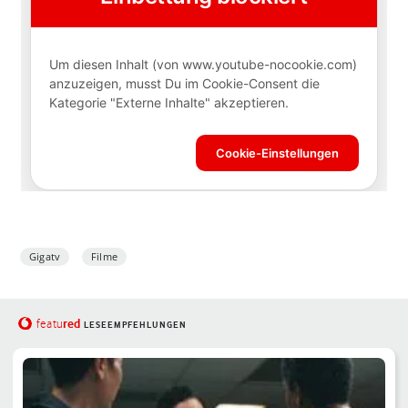
Gigatv
Filme
red
featu
LESEEMPFEHLUNGEN