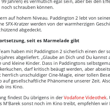
 99 Jahren) es vermutlich egal sein, aber bei den Effe
a noch schrauben können.
mern auf hohem Niveau. Paddington 2 lebt von sein
ne SFX-Kratzer werden von der warmherzigen Gesch
hützend abgedeckt.
ortsetzung, seit es Marmelade gibt
 Team haben mit Paddington 2 sicherlich einen der 
ojahres abgeliefert. „Glaube an Dich und Du kannst al
 und kleine Kinder. Dass in Paddingtons selbstge
ckerkuchen, darf kritisch beäugt werden, aber abseits
t herrlich unschuldiger Cine-Magie, einer tollen Be
 auf gesellschaftliche Phänomene unserer Zeit. Also
b ins Kino.
ng findest Du übrigens in der
Vodafone Videothek
.
s M'Barek sonst noch im Kino treibt, empfehlen wir