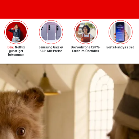
Deal
: Netflix
Samsung Galaxy
Die Vodafone CallYa-
Beste Handys 2026
günstiger
S26: Alle Preise
Tarife im Überblick
bekommen