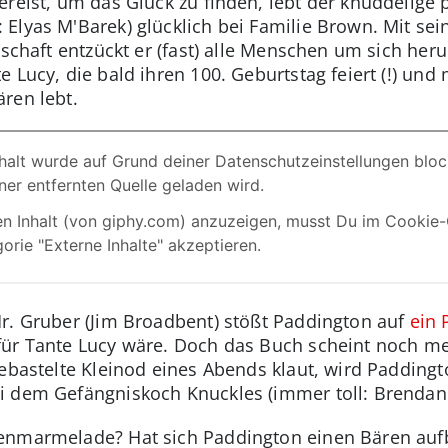
ereist, um das Glück zu finden, lebt der knuddelige
Elyas M'Barek) glücklich bei Familie Brown. Mit sei
tschaft entzückt er (fast) alle Menschen um sich her
 Lucy, die bald ihren 100. Geburtstag feiert (!) und 
ren lebt.
r. Gruber (Jim Broadbent) stößt Paddington auf
ein
für Tante Lucy wäre. Doch das Buch scheint noch me
gebastelte Kleinod eines Abends klaut, wird Padding
i dem Gefängniskoch Knuckles (immer toll: Brendan
enmarmelade? Hat sich Paddington einen Bären aufb