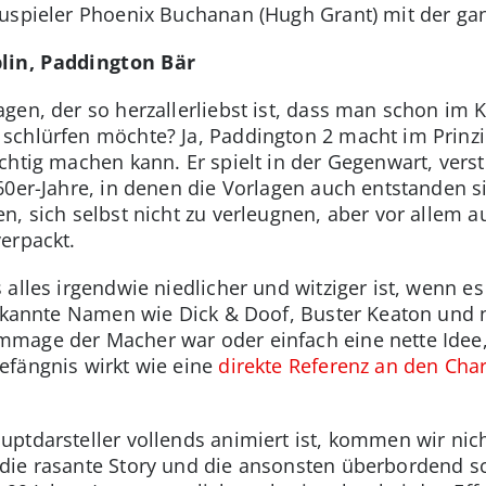
auspieler Phoenix Buchanan (Hugh Grant) mit der ga
lin, Paddington Bär
gen, der so herzallerliebst ist, dass man schon im 
chlürfen möchte? Ja, Paddington 2 macht im Prinzip 
ichtig machen kann. Er spielt in der Gegenwart, vers
60er-Jahre, in denen die Vorlagen auch entstanden si
n, sich selbst nicht zu verleugnen, aber vor allem 
erpackt.
alles irgendwie niedlicher und witziger ist, wenn es
bekannte Namen wie Dick & Doof, Buster Keaton und n
mage der Macher war oder einfach eine nette Idee
efängnis wirkt wie eine
direkte Referenz an den Cha
uptdarsteller vollends animiert ist, kommen wir ni
die rasante Story und die ansonsten überbordend 