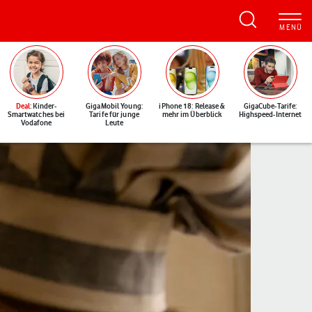
Deal
: Kinder-
GigaMobil Young:
iPhone 18: Release &
GigaCube-Tarife:
Smartwatches bei
Tarife für junge
mehr im Überblick
Highspeed-Internet
Vodafone
Leute