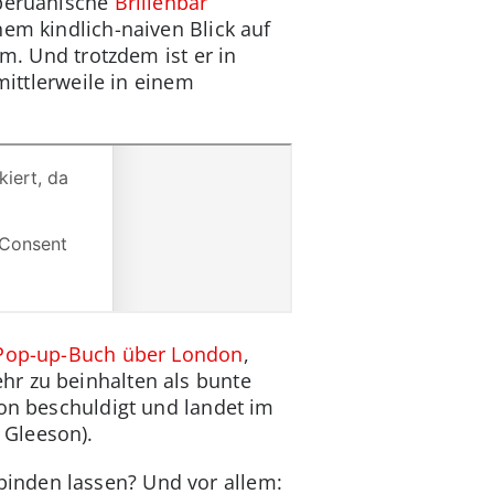
 peruanische
Brillenbär
nem kindlich-naiven Blick auf
um. Und trotzdem ist er in
mittlerweile in einem
 Pop-up-Buch über London
,
hr zu beinhalten als bunte
ton beschuldigt und landet im
 Gleeson).
inden lassen? Und vor allem: