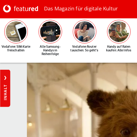
Das Magazin für digitale Kultur
Vodafone: SIM-Karte
Alle Samsung-
Vodafone-Router
Handy auf Raten
freischalten
Handys in
tauschen: So geht's
kaufen: Alle Infos
Reihenfolge
INHALT