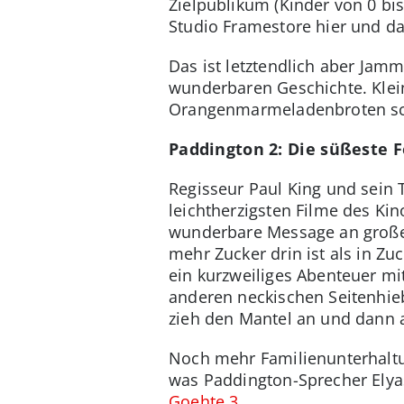
Zielpublikum (Kinder von 0 bis
Studio Framestore hier und d
Das ist letztendlich aber Jam
wunderbaren Geschichte. Klei
Orangenmarmeladenbroten sc
Paddington 2: Die süßeste F
Regisseur Paul King und sein
leichtherzigsten Filme des Kin
wunderbare Message an große
mehr Zucker drin ist als in Zu
ein kurzweiliges Abenteuer mi
anderen neckischen Seitenhieb
zieh den Mantel an und dann a
Noch mehr Familienunterhaltu
was Paddington-Sprecher Elya
Goehte 3
.