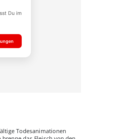
lfältige Todesanimationen
n brenne das Fleisch von den