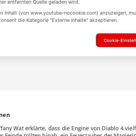
onen
ffany Wat erklärte, dass die Engine von Diablo 4 vie
er Feinde rollten hinab, ein Feuerzauber der Magieri