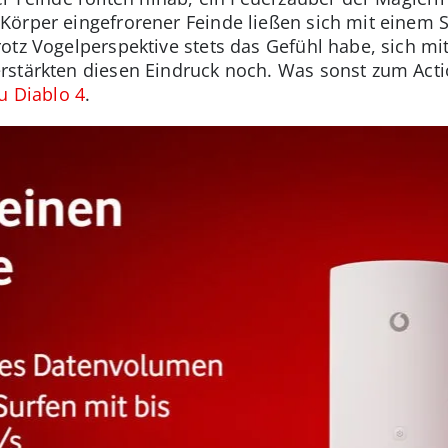
örper eingefrorener Feinde ließen sich mit einem S
otz Vogelperspektive stets das Gefühl habe, sich mi
stärkten diesen Eindruck noch. Was sonst zum Actio
u Diablo 4
.