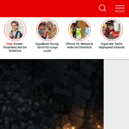
Deal
: Kinder-
GigaMobil Young:
iPhone 18: Release &
GigaCube-Tarife:
Smartwatches bei
Tarife für junge
mehr im Überblick
Highspeed-Internet
Vodafone
Leute