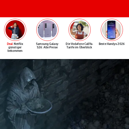
Deal
: Netflix
Samsung Galaxy
Die Vodafone CallYa-
Beste Handys 2026
günstiger
S26: Alle Preise
Tarife im Überblick
bekommen