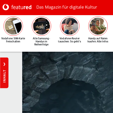
Das Magazin für digitale Kultur
Vodafone: SIM-Karte
Alle Samsung-
Vodafone-Router
Handy auf Raten
freischalten
Handys in
tauschen: So geht's
kaufen: Alle Infos
Reihenfolge
INHALT