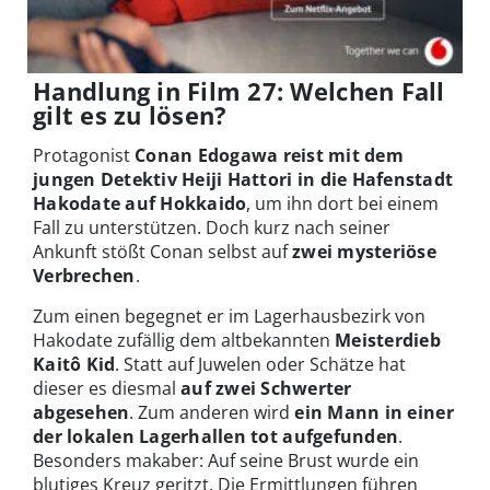
Handlung in Film 27: Welchen Fall
gilt es zu lösen?
Protagonist
Conan Edogawa reist mit dem
jungen Detektiv Heiji Hattori in die Hafenstadt
Hakodate auf Hokkaido
, um ihn dort bei einem
Fall zu unterstützen. Doch kurz nach seiner
Ankunft stößt Conan selbst auf
zwei mysteriöse
Verbrechen
.
Zum einen begegnet er im Lagerhausbezirk von
Hakodate zufällig dem altbekannten
Meisterdieb
Kaitô Kid
. Statt auf Juwelen oder Schätze hat
dieser es diesmal
auf zwei Schwerter
abgesehen
. Zum anderen wird
ein Mann in einer
der lokalen Lagerhallen tot aufgefunden
.
Besonders makaber: Auf seine Brust wurde ein
blutiges Kreuz geritzt. Die Ermittlungen führen