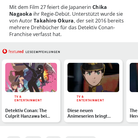
Mit dem Film 27 feiert die Japanerin
Chika
Nagaoka
ihr Regie-Debüt. Unterstützt wurde sie
von Autor
Takahiro Okura
, der seit 2016 bereits
mehrere Drehbücher für das Detektiv Conan-
Franchise verfasst hat.
red
featu
LESEEMPFEHLUNGEN
TV &
TV &
ENTERTAINMENT
ENTERTAINMENT
Detektiv Conan: The
Diese neuen
The 
Culprit Hanzawa bei
Animeserien bringt
Her
Netflix – Alle Infos zum
Netflix 2025
Staf
…