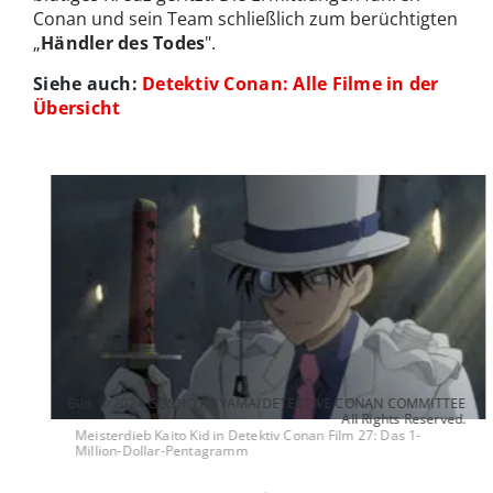
Conan und sein Team schließlich zum berüchtigten
„
Händler des Todes
".
Siehe auch:
Detektiv Conan: Alle Filme in der
Übersicht
Bild: © 2024 GOSHO AOYAMA/DETECTIVE CONAN COMMITTEE
All Rights Reserved.
Meisterdieb Kaito Kid in Detektiv Conan Film 27: Das 1-
Million-Dollar-Pentagramm