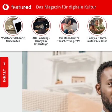
Das Magazin für digitale Kultur
Vodafone: SIM-Karte
Alle Samsung-
Vodafone-Router
Handy auf Raten
freischalten
Handys in
tauschen: So geht's
kaufen: Alle Infos
Reihenfolge
INHALT