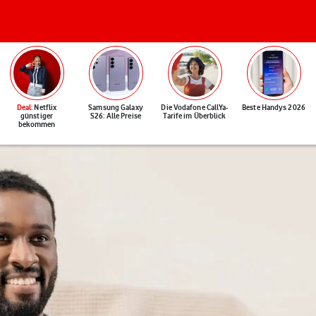
Deal
: Netflix
Samsung Galaxy
Die Vodafone CallYa-
Beste Handys 2026
günstiger
S26: Alle Preise
Tarife im Überblick
bekommen