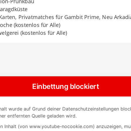
gion-Prunkbau
maragdküste
e Karten, Privatmatches für Gambit Prime, Neu Arkad
oche (kostenlos für Alle)
welgerei (kostenlos für Alle)