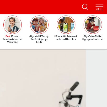
Deal
: Kinder-
GigaMobil Young:
iPhone 18: Release &
GigaCube-Tarife:
Smartwatches bei
Tarife für junge
mehr im Überblick
Highspeed-Internet
Vodafone
Leute