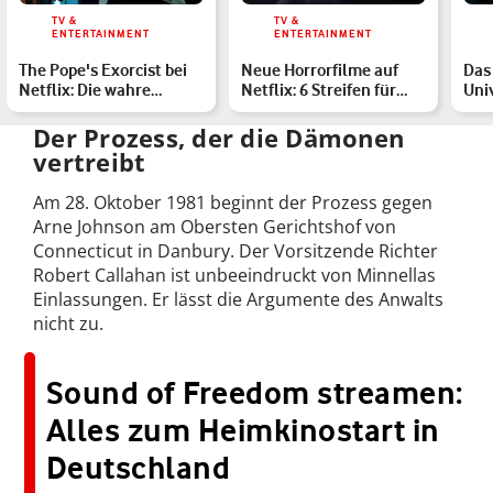
TV &
TV &
ENTERTAINMENT
ENTERTAINMENT
The Pope's Exorcist bei
Neue Horrorfilme auf
Das
Netflix: Die wahre
Netflix: 6 Streifen für
Uni
Geschichte hinter dem …
Deinen Gruselabend
Rei
die 
Der Prozess, der die Dämonen
vertreibt
Am 28. Oktober 1981 beginnt der Prozess gegen
Arne Johnson am Obersten Gerichtshof von
Connecticut in Danbury. Der Vorsitzende Richter
Robert Callahan ist unbeeindruckt von Minnellas
Einlassungen. Er lässt die Argumente des Anwalts
nicht zu.
Sound of Freedom streamen:
Alles zum Heimkinostart in
Deutschland