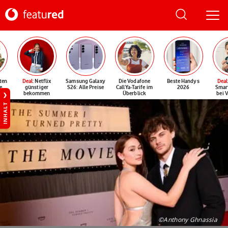
ten
Deal
: Netflix
Samsung Galaxy
Die Vodafone
Beste Handys
Deal
e
günstiger
S26: Alle Preise
CallYa-Tarife im
2026
Smar
bekommen
Überblick
bei 
INHALT
©Anthony Ghnassia