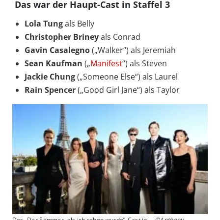
Das war der Haupt-Cast in Staffel 3
Lola Tung
als Belly
Christopher Briney
als Conrad
Gavin Casalegno
(„Walker“) als Jeremiah
Sean Kaufman
(„
Manifest
“) als Steven
Jackie Chung
(„Someone Else“) als Laurel
Rain Spencer
(„Good Girl Jane“) als Taylor
Der „Der Sommer, als ich schön wurde“-Cast in
©Anthony