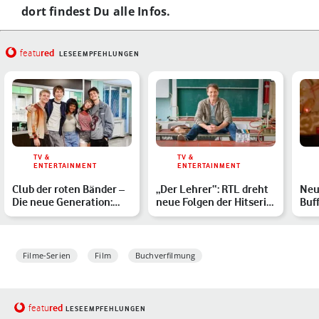
dort findest Du alle Infos.
red
featu
LESEEMPFEHLUNGEN
TV &
TV &
ENTERTAINMENT
ENTERTAINMENT
Club der roten Bänder –
„Der Lehrer“: RTL dreht
Neu
Die neue Generation:
neue Folgen der Hitserie
Buf
Das ist zur Neuaufla…
mit Hendrik Dury…
Mic
ver
Filme-Serien
Film
Buchverfilmung
red
featu
LESEEMPFEHLUNGEN