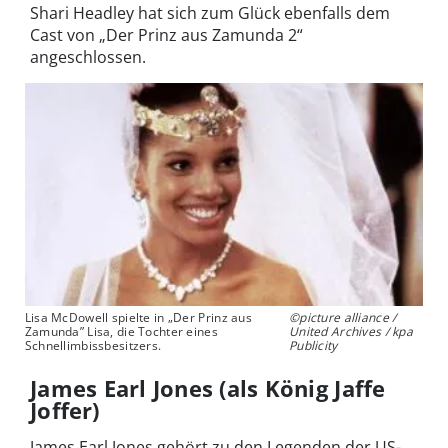
Shari Headley hat sich zum Glück ebenfalls dem
Cast von „Der Prinz aus Zamunda 2“
angeschlossen.
Lisa McDowell spielte in „Der Prinz aus
©picture alliance /
Zamunda” Lisa, die Tochter eines
United Archives / kpa
Schnellimbissbesitzers.
Publicity
James Earl Jones (als König Jaffe
Joffer)
James Earl Jones gehört zu den Legenden der US-