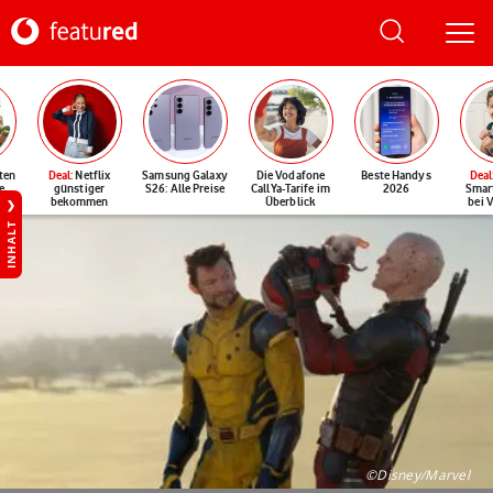
ten
Deal
: Netflix
Samsung Galaxy
Die Vodafone
Beste Handys
Deal
e
günstiger
S26: Alle Preise
CallYa-Tarife im
2026
Smar
bekommen
Überblick
bei 
INHALT
©Disney/Marvel