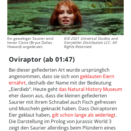
Ein gewaltiger Saurier wird
©© 2021 Universal Studios and
hinter Claire (Bryce Dallas
Storyteller Distribution LCC. All
Howard) angedeutet.
Rights Reserved.
Oviraptor (ab 01:47)
Bei dieser gefiederten Art wurde ursprünglich
angenommen, dass sie sich von
geklauten Eiern
ernährt
, deshalb der Name mit der Bedeutung
„Eierdieb“. Heute geht
das Natural History Museum
eher davon aus, dass die kleinen gefiederten
Saurier mit ihrem Schnabel auch Fisch gefressen
und Muscheln geknackt haben. Dass Oviraptoren
Eier geklaut haben,
gilt schon lange als widerlegt
.
Die Darstellung im Prolog von Jurassic World 3
zeigt den Saurier allerdings beim Plündern eines