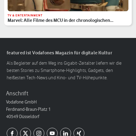
TV & ENTERTAINMENT
Marvel: Alle Filme des MCU in der chronologischen
Reihenfolge
featured ist Vodafones Magazin für digitale Kultur
Als Begleiter auf dem Weg ins Gigabit-Zeitalter liefern wir die
besten Stories zu Smartphone-Highlights, Gadgets, den
heißesten Tech-News und Kino- und TV-Höhepunkte.
Anschrift
Vodafone GmbH
Ferdinand-Braun-Platz 1
40549 Düsseldorf