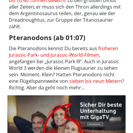
bis zu 60 Tonnen Gewicht
zu den größten Dinos
aller Zeiten; er muss sich den Thron allerdings mit
dem Argentinosaurus teilen, der, genau wie der
Dreadnoughtus, zur Gruppe der Titanosaurier
zählt.
Pteranodons (ab 01:07)
Die Pteranodons kennst Du bereits aus
früheren
Jurassic-Park- und Jurassic-World-Filmen
,
angefangen bei „Jurassic Park III“. Auch in Jurassic
World 3 werden die kleinen Flugsaurier zu sehen
sein. Moment. Klein? Hatten Pteranodons nicht
eine Flügelspannweite von
sieben bis neun Metern
?
Richtig. Aber da geht noch mehr…