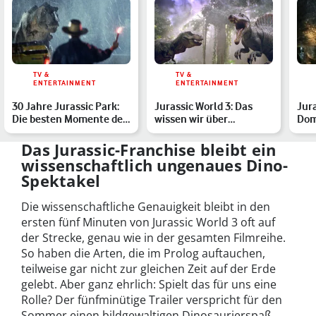
TV &
TV &
ENTERTAINMENT
ENTERTAINMENT
30 Jahre Jurassic Park:
Jurassic World 3: Das
Jur
Die besten Momente des
wissen wir über
Domi
Dino-Franchises
Kinostart, Story, neue
doc
Dino…
Das Jurassic-Franchise bleibt ein
wissenschaftlich ungenaues Dino-
Spektakel
Die wissenschaftliche Genauigkeit bleibt in den
ersten fünf Minuten von Jurassic World 3 oft auf
der Strecke, genau wie in der gesamten Filmreihe.
So haben die Arten, die im Prolog auftauchen,
teilweise gar nicht zur gleichen Zeit auf der Erde
gelebt. Aber ganz ehrlich: Spielt das für uns eine
Rolle? Der fünfminütige Trailer verspricht für den
Sommer einen bildgewaltigen Dinosaurierspaß