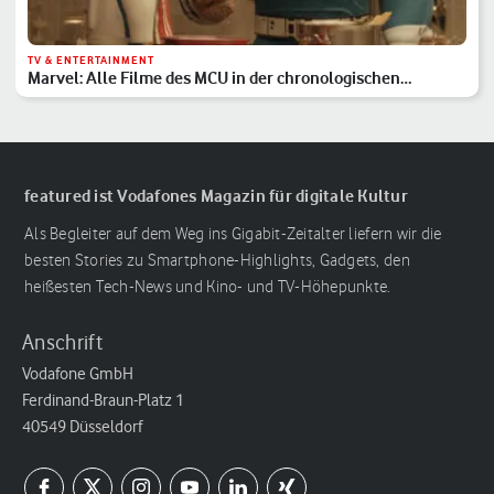
TV & ENTERTAINMENT
Marvel: Alle Filme des MCU in der chronologischen
Reihenfolge
featured ist Vodafones Magazin für digitale Kultur
Als Begleiter auf dem Weg ins Gigabit-Zeitalter liefern wir die
besten Stories zu Smartphone-Highlights, Gadgets, den
heißesten Tech-News und Kino- und TV-Höhepunkte.
Anschrift
Vodafone GmbH
Ferdinand-Braun-Platz 1
40549 Düsseldorf