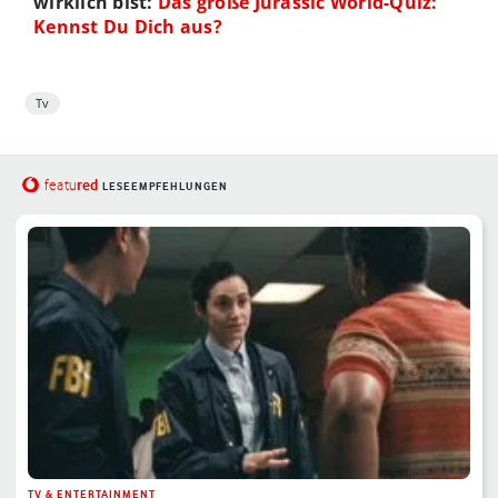
wirklich bist:
Das große Jurassic World-Quiz:
Kennst Du Dich aus?
Tv
red
featu
LESEEMPFEHLUNGEN
TV & ENTERTAINMENT