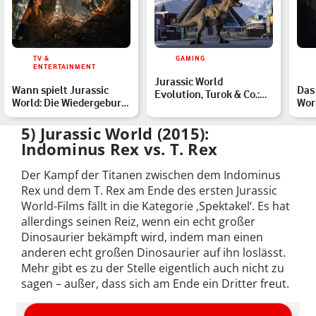
TV &
GAMING
ENTERTAINMENT
Jurassic World
Wann spielt Jurassic
Das
Evolution, Turok & Co.:
World: Die Wiedergeburt?
Worl
Die fünf besten Spiele
Alle Filme in der r…
Din
mit…
5) Jurassic World (2015):
Indominus Rex vs. T. Rex
Der Kampf der Titanen zwischen dem Indominus
Rex und dem T. Rex am Ende des ersten Jurassic
World-Films fällt in die Kategorie ‚Spektakel‘. Es hat
allerdings seinen Reiz, wenn ein echt großer
Dinosaurier bekämpft wird, indem man einen
anderen echt großen Dinosaurier auf ihn loslässt.
Mehr gibt es zu der Stelle eigentlich auch nicht zu
sagen – außer, dass sich am Ende ein Dritter freut.