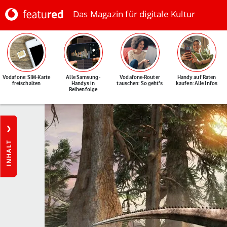
Das Magazin für digitale Kultur
Vodafone: SIM-Karte
Alle Samsung-
Vodafone-Router
Handy auf Raten
freischalten
Handys in
tauschen: So geht's
kaufen: Alle Infos
Reihenfolge
INHALT