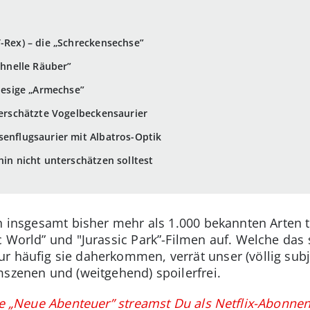
T-Rex) – die „Schreckensechse”
schnelle Räuber”
riesige „Armechse”
terschätzte Vogelbeckensaurier
senflugsaurier mit Albatros-Optik
hin nicht unterschätzen solltest
en insgesamt bisher mehr als 1.000 bekannten Arten
c World” und "Jurassic Park”-Filmen auf. Welche das
r häufig sie daherkommen, verrät unser (völlig subj
mszenen und (weitgehend) spoilerfrei.
ie „Neue Abenteuer” streamst Du als Netflix-Abonnen