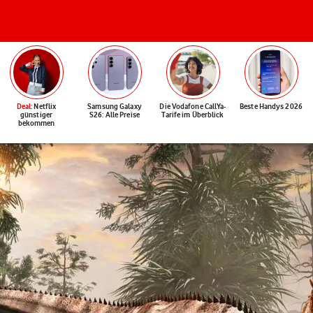
Deal
: Netflix
Samsung Galaxy
Die Vodafone CallYa-
Beste Handys 2026
günstiger
S26: Alle Preise
Tarife im Überblick
bekommen