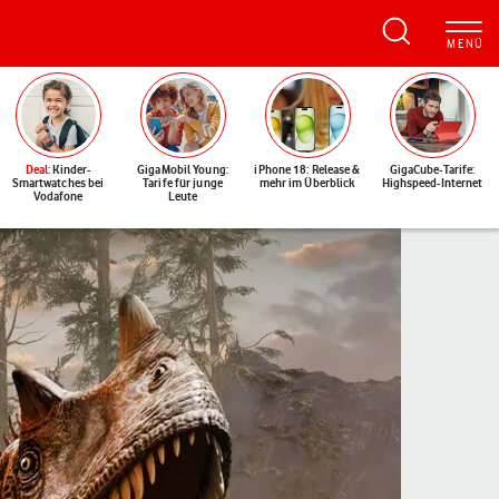
Deal
: Kinder-
GigaMobil Young:
iPhone 18: Release &
GigaCube-Tarife:
Smartwatches bei
Tarife für junge
mehr im Überblick
Highspeed-Internet
Vodafone
Leute