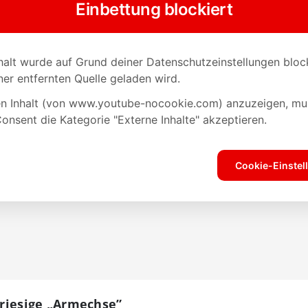
e riesige „Armechse”