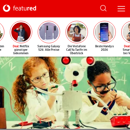
ten
Deal
: Netflix
Samsung Galaxy
Die Vodafone
Beste Handys
Deal
e
günstiger
S26: Alle Preise
CallYa-Tarife im
2026
Smar
bekommen
Überblick
bei 