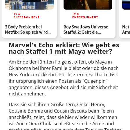
TV &
TV &
ENTERTAINMENT
ENTERTAINMENT
3 Body Problem bei
Boy Swallows Universe
Netf
Netflix: So episch wird
Staffel 2: Geht die
Ama
die neue Serie der GoT…
Netflix-Serie weiter?
Par
Str
Marvel's Echo erklärt: Wie geht es
nach Staffel 1 mit Maya weiter?
Am Ende der fünften Folge ist offen, ob Maya in
Oklahoma bei ihrer Familie bleibt oder ob sie nach
New York zurückkehrt. Für letzteren Fall hatte Fisk
ihr ursprünglich einen Posten als "Queenpin"
angeboten, dieses Angebot wird sie mit Sicherheit
nicht annehmen.
Dass sie sich ihren Großeltern, Onkel Henry,
Cousine Bonnie und Cousin Biscuits beim Feiern
anschließt, zeigt, dass sie hier wieder willkommen
ist. Auch Oma Chula schließt sie in die Arme und
macht deutlich, dass sie nach dem Tod von Tochter