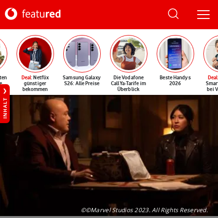
ten
Deal
: Netflix
Samsung Galaxy
Die Vodafone
Beste Handys
Deal
e
günstiger
S26: Alle Preise
CallYa-Tarife im
2026
Smar
bekommen
Überblick
bei 
INHALT
©©Marvel Studios 2023. All Rights Reserved.