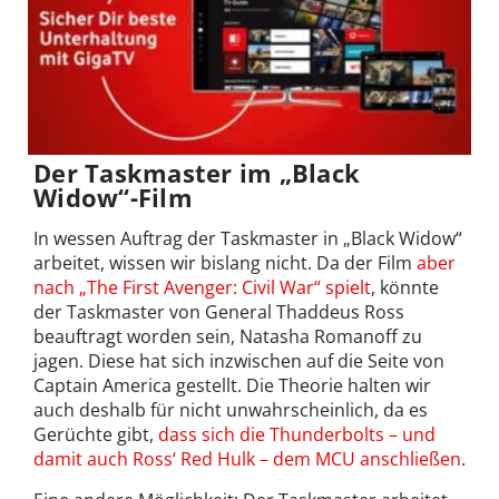
Der Taskmaster im „Black
Widow“-Film
In wessen Auftrag der Taskmaster in „Black Widow“
arbeitet, wissen wir bislang nicht. Da der Film
aber
nach „The First Avenger: Civil War“ spielt
, könnte
der Taskmaster von General Thaddeus Ross
beauftragt worden sein, Natasha Romanoff zu
jagen. Diese hat sich inzwischen auf die Seite von
Captain America gestellt. Die Theorie halten wir
auch deshalb für nicht unwahrscheinlich, da es
Gerüchte gibt,
dass sich die Thunderbolts – und
damit auch Ross‘ Red Hulk – dem MCU anschließen
.