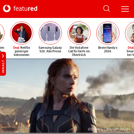
ten
Deal
: Netflix
Samsung Galaxy
Die Vodafone
Beste Handys
Deal
e
günstiger
S26: Alle Preise
CallYa-Tarife im
2026
Smar
bekommen
Überblick
bei 
INHALT
©Disney / Marvel 2020