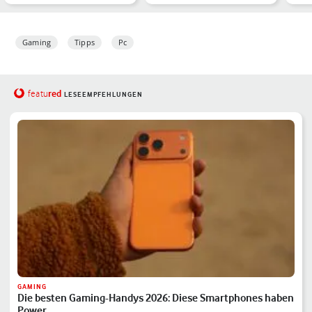
Du öfter
Start
Kam
Gaming
Tipps
Pc
red
featu
LESEEMPFEHLUNGEN
GAMING
Die besten Gaming-Handys 2026: Diese Smartphones haben
Power