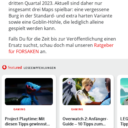
dritten Quartal 2023. Aktuell sind daher nur
insgesamt drei Maps spielbar: eine vergessene
Burg in der Standard- und extra harten Variante
sowie eine Goblin-Höhle, die lediglich alleine
gespielt werden kann.
Falls Du für die Zeit bis zur Veröffentlichung einen
Ersatz suchst, schau doch mal unseren
Ratgeber
für FORSAKEN
an.
red
featu
LESEEMPFEHLUNGEN
GAMING
GAMING
Project Playtime: Mit
Overwatch 2: Anfänger-
LEG
diesen Tipps gewinnst
Guide – 10 Tipps zum
Tip