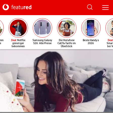
ten
Deal
: Netflix
Samsung Galaxy
Die Vodafone
Beste Handys
Deal
e
günstiger
S26: Alle Preise
CallYa-Tarife im
2026
Smar
bekommen
Überblick
bei 