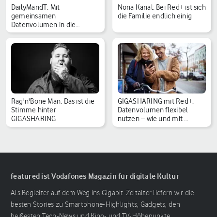
DailyMandT: Mit
Nona Kanal: Bei Red+ ist sich
gemeinsamen
die Familie endlich einig
Datenvolumen in die
gemeinsame Zukunf…
Rag'n'Bone Man: Das ist die
GIGASHARING mit Red+:
Stimme hinter
Datenvolumen flexibel
GIGASHARING
nutzen – wie und mit …
featured ist Vodafones Magazin für digitale Kultur
Als Begleiter auf dem Weg ins Gigabit-Zeitalter liefern wir die
besten Stories zu Smartphone-Highlights, Gadgets, den
heißesten Tech-News und Kino- und TV-Höhepunkte.