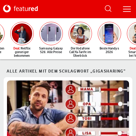
ten
Deal
: Netflix
Samsung Galaxy
Die Vodafone
Beste Handys
Deal
e
günstiger
S26: Alle Preise
CallYa-Tarife im
2026
Smar
bekommen
Überblick
bei 
ALLE ARTIKEL MIT DEM SCHLAGWORT „GIGASHARING“