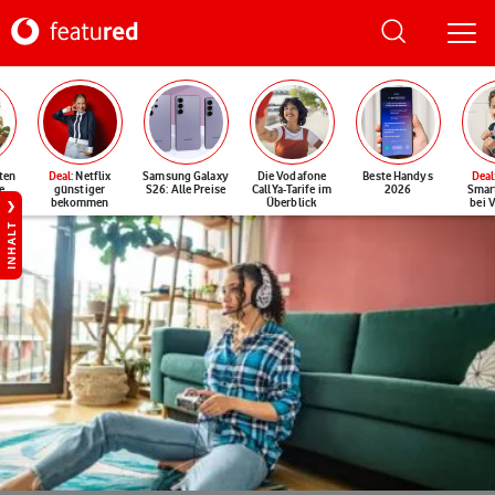
ten
Deal
: Netflix
Samsung Galaxy
Die Vodafone
Beste Handys
Deal
e
günstiger
S26: Alle Preise
CallYa-Tarife im
2026
Smar
bekommen
Überblick
bei 
INHALT