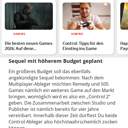
GAMING
GAMING
Die besten neuen Games
Control: Tipps für den
Hap
2026: Auf diese
Einstieg ins Game
Pay
Highlights sind wir
Sho
besond…
Sequel mit höherem Budget geplant
Ein größeres Budget soll das ebenfalls
angekündigte Sequel bekommen. Nach dem
Multiplayer-Ableger möchten Remedy und 505
Games nämlich ein weiteres Game auf den Markt
bringen, womöglich wird es also ein „Control 2“
geben. Die Zusammenarbeit zwischen Studio und
Publisher ist nämlich bereits für vier Jahre
vereinbart. Innerhalb dieser Zeit dürftest Du beide
Control-Ableger also höchstwahrscheinlich zocken