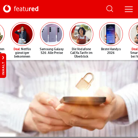
ten
Deal
: Netflix
Samsung Galaxy
Die Vodafone
Beste Handys
Deal
e
günstiger
S26: Alle Preise
CallYa-Tarife im
2026
Smar
bekommen
Überblick
bei 
INHALT