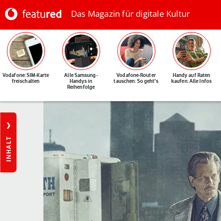
Das Magazin für digitale Kultur
Vodafone: SIM-Karte
Alle Samsung-
Vodafone-Router
Handy auf Raten
freischalten
Handys in
tauschen: So geht's
kaufen: Alle Infos
Reihenfolge
INHALT