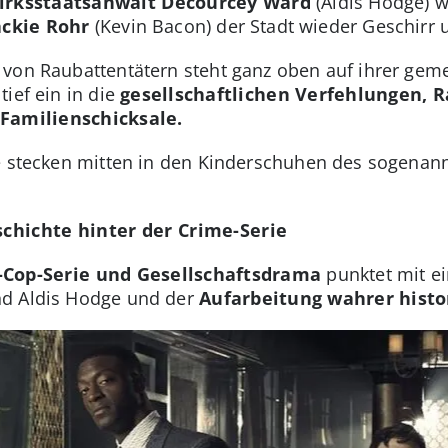
irksstaatsanwalt Decourcey Ward
(Aldis Hodge) w
ackie Rohr
(Kevin Bacon) der Stadt wieder Geschirr 
 von Raubattentätern steht ganz oben auf ihrer gem
ief ein in die
gesellschaftlichen Verfehlungen, Ra
Familienschicksale.
ie stecken mitten in den Kinderschuhen des sogena
schichte hinter der Crime-Serie
-Cop-Serie und Gesellschaftsdrama
punktet mit ei
nd Aldis Hodge und der
Aufarbeitung wahrer histo