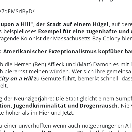
p/7qEMSrlByD/
 upon a Hill", der Stadt auf einem Hügel,
auf der
s beispielloses
Exempel für eine tugenhafte und c
prägende Kolonist der Massachusetts Bay Colony bier
ung: Amerikanischer Exzeptionalismus kopfüber 
 ob die Herren (Ben) Affleck und (Matt) Damon es mit 
h bierernst meinen würden. Wer sich ihre gemeinsa
City on a Hill
zu Gemüte führt, bemerkt schnell, dass
elt.
g der Neunzigerjahre: Die Stadt gleicht einem Sump
tion, Jugendkriminalität und Drogenrausch.
Nie 
e höher als im Hier und Jetzt.
zu einer unverhofften wenn auch notgedrungenen All