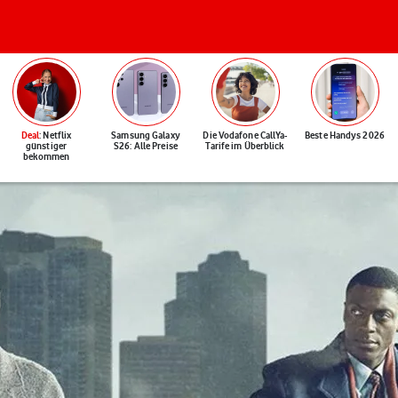
Deal
: Netflix
Samsung Galaxy
Die Vodafone CallYa-
Beste Handys 2026
günstiger
S26: Alle Preise
Tarife im Überblick
bekommen