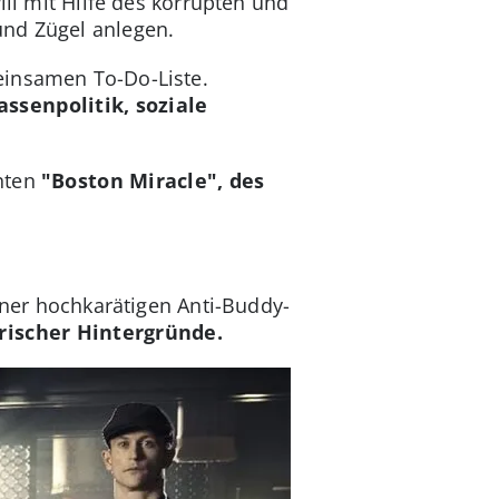
ill mit Hilfe des korrupten und
und Zügel anlegen.
einsamen To-Do-Liste.
ssenpolitik, soziale
nnten
"Boston Miracle", des
ner hochkarätigen Anti-Buddy-
rischer Hintergründe.