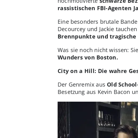
hochmotivierte
schwarze Bez
rassistischen FBI-Agenten J
Eine besonders brutale Bande
Decourcey und Jackie tauchen t
Brennpunkte und tragische 
Was sie noch nicht wissen: S
Wunders von Boston.
City on a Hill: Die wahre Ge
Der Genremix aus
Old School
Besetzung aus Kevin Bacon u