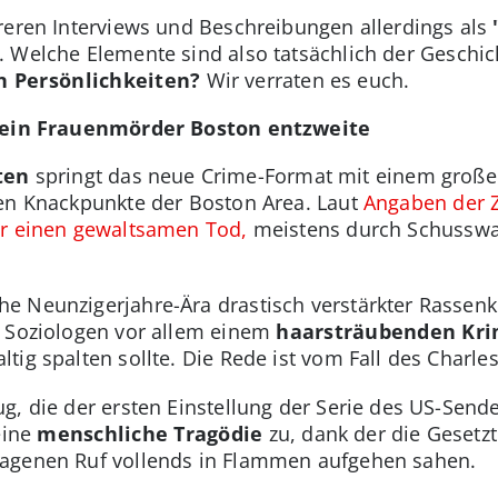
reren Interviews und Beschreibungen allerdings als
 Welche Elemente sind also tatsächlich der Gesch
n Persönlichkeiten?
Wir verraten es euch.
e ein Frauenmörder Boston entzweite
ten
springt das neue Crime-Format mit einem großen
ten Knackpunkte der Boston Area. Laut
Angaben der Ze
er einen gewaltsamen Tod,
meistens durch Schusswaf
e Neunzigerjahre-Ära drastisch verstärkter Rassenk
t Soziologen vor allem einem
haarsträubenden Krim
ig spalten sollte. Die Rede ist vom Fall des Charles
g, die der ersten Einstellung der Serie des US-Sen
eine
menschliche Tragödie
zu, dank der die Gesetz
agenen Ruf vollends in Flammen aufgehen sahen.