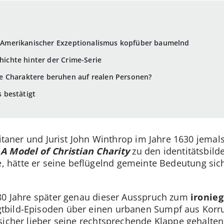
g: Amerikanischer Exzeptionalismus kopfüber baumelnd
chichte hinter der Crime-Serie
 Charaktere beruhen auf realen Personen?
ts bestätigt
ritaner und Jurist John Winthrop im Jahre 1630 jemal
t
A Model of Christian Charity
zu den identitätsbil
 hätte er seine beflügelnd gemeinte Bedeutung sich
380 Jahre später genau dieser Ausspruch zum
ironieg
bild-Episoden über einen urbanen Sumpf aus Korrup
sicher lieber seine rechtsprechende Klappe gehalten