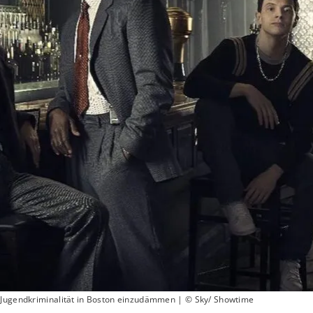
 Jugendkriminalität in Boston einzudämmen | © Sky/ Showtime