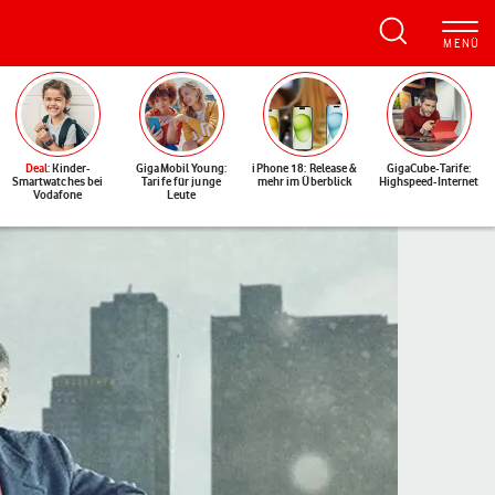
Deal
: Kinder-
GigaMobil Young:
iPhone 18: Release &
GigaCube-Tarife:
Smartwatches bei
Tarife für junge
mehr im Überblick
Highspeed-Internet
Vodafone
Leute