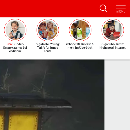
Deal
: Kinder-
GigaMobil Young:
iPhone 18: Release &
GigaCube-Tarife:
Smartwatches bei
Tarife für junge
mehr im Überblick
Highspeed-Internet
Vodafone
Leute