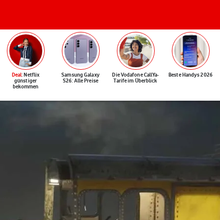
Deal
: Netflix
Samsung Galaxy
Die Vodafone CallYa-
Beste Handys 2026
günstiger
S26: Alle Preise
Tarife im Überblick
bekommen