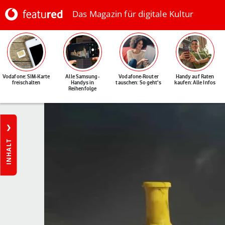
Das Magazin für digitale Kultur
Vodafone: SIM-Karte
Alle Samsung-
Vodafone-Router
Handy auf Raten
freischalten
Handys in
tauschen: So geht's
kaufen: Alle Infos
Reihenfolge
INHALT