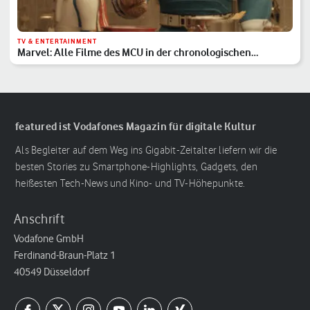
TV & ENTERTAINMENT
Marvel: Alle Filme des MCU in der chronologischen
Reihenfolge
featured ist Vodafones Magazin für digitale Kultur
Als Begleiter auf dem Weg ins Gigabit-Zeitalter liefern wir die
besten Stories zu Smartphone-Highlights, Gadgets, den
heißesten Tech-News und Kino- und TV-Höhepunkte.
Anschrift
Vodafone GmbH
Ferdinand-Braun-Platz 1
40549 Düsseldorf