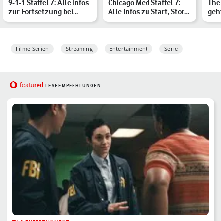
9-1-1 Staffel 7: Alle Infos
Chicago Med Staffel 7:
The 
zur Fortsetzung bei
Alle Infos zu Start, Story
geh
Disney+
und Besetzung
Fill
Filme-Serien
Streaming
Entertainment
Serie
red
featu
LESEEMPFEHLUNGEN