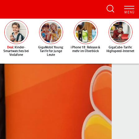
Deal
: Kinder-
GigaMobil Young:
iPhone 18: Release &
GigaCube-Tarife:
Smartwatches bei
Tarife für junge
mehr im Überblick
Highspeed-Internet
Vodafone
Leute