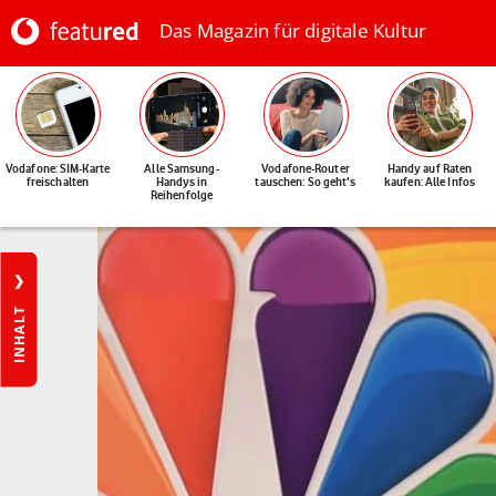
Das Magazin für digitale Kultur
Vodafone: SIM-Karte
Alle Samsung-
Vodafone-Router
Handy auf Raten
freischalten
Handys in
tauschen: So geht's
kaufen: Alle Infos
Reihenfolge
INHALT