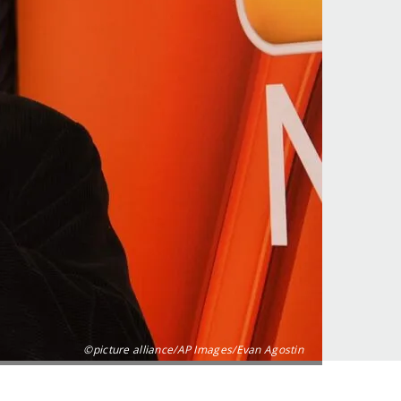
©picture alliance/AP Images/Evan Agostin