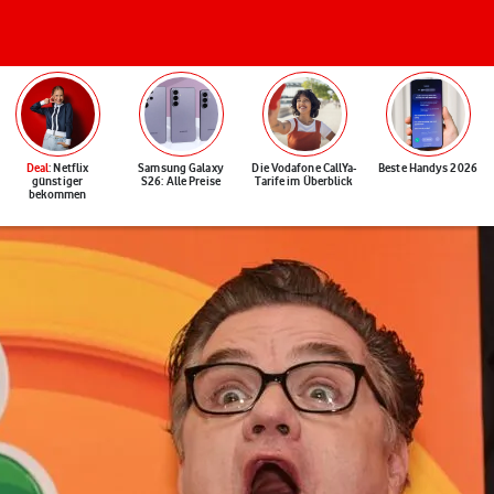
Deal
: Netflix
Samsung Galaxy
Die Vodafone CallYa-
Beste Handys 2026
günstiger
S26: Alle Preise
Tarife im Überblick
bekommen