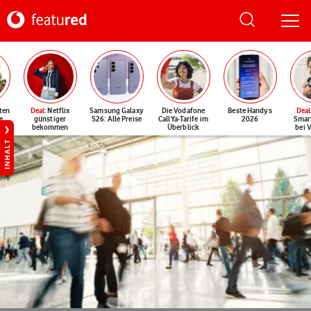
ten
Deal
: Netflix
Samsung Galaxy
Die Vodafone
Beste Handys
Deal
e
günstiger
S26: Alle Preise
CallYa-Tarife im
2026
Smar
bekommen
Überblick
bei 
INHALT