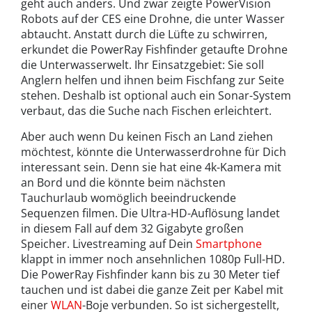
geht auch anders. Und zwar zeigte PowerVision
Robots auf der CES eine Drohne, die unter Wasser
abtaucht. Anstatt durch die Lüfte zu schwirren,
erkundet die PowerRay Fishfinder getaufte Drohne
die Unterwasserwelt. Ihr Einsatzgebiet: Sie soll
Anglern helfen und ihnen beim Fischfang zur Seite
stehen. Deshalb ist optional auch ein Sonar-System
verbaut, das die Suche nach Fischen erleichtert.
Aber auch wenn Du keinen Fisch an Land ziehen
möchtest, könnte die Unterwasserdrohne für Dich
interessant sein. Denn sie hat eine 4k-Kamera mit
an Bord und die könnte beim nächsten
Tauchurlaub womöglich beeindruckende
Sequenzen filmen. Die Ultra-HD-Auflösung landet
in diesem Fall auf dem 32 Gigabyte großen
Speicher. Livestreaming auf Dein
Smartphone
klappt in immer noch ansehnlichen 1080p Full-HD.
Die PowerRay Fishfinder kann bis zu 30 Meter tief
tauchen und ist dabei die ganze Zeit per Kabel mit
einer
WLAN
-Boje verbunden. So ist sichergestellt,