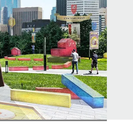
©© 2020 Niantic /catanworldexplorers.com