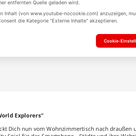
orld Explorers“
hickt Dich nun vom Wohnzimmertisch nach draußen un
ity-Spiel für das Smartphone. „Städte und ihre Wah