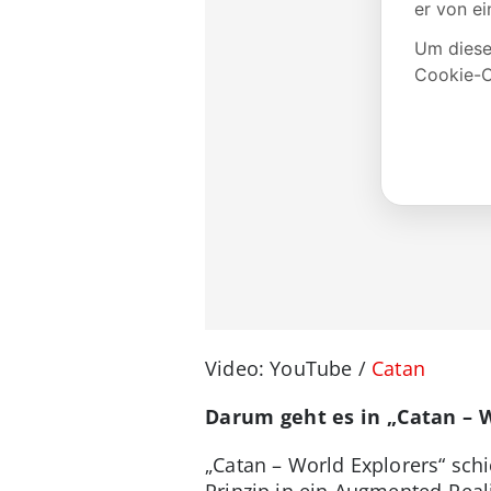
Video: YouTube /
Catan
Darum geht es in „Catan – W
„Catan – World Explorers“ sc
Prinzip in ein Augmented-Real