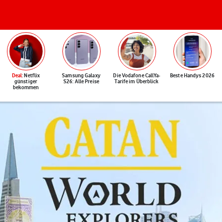
Deal
: Netflix
Samsung Galaxy
Die Vodafone CallYa-
Beste Handys 2026
günstiger
S26: Alle Preise
Tarife im Überblick
bekommen