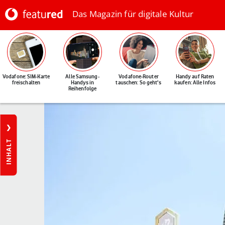
Das Magazin für digitale Kultur
Vodafone: SIM-Karte
Alle Samsung-
Vodafone-Router
Handy auf Raten
freischalten
Handys in
tauschen: So geht's
kaufen: Alle Infos
Reihenfolge
INHALT