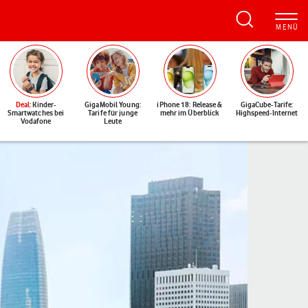
Deal
: Kinder-
GigaMobil Young:
iPhone 18: Release &
GigaCube-Tarife:
Smartwatches bei
Tarife für junge
mehr im Überblick
Highspeed-Internet
Vodafone
Leute