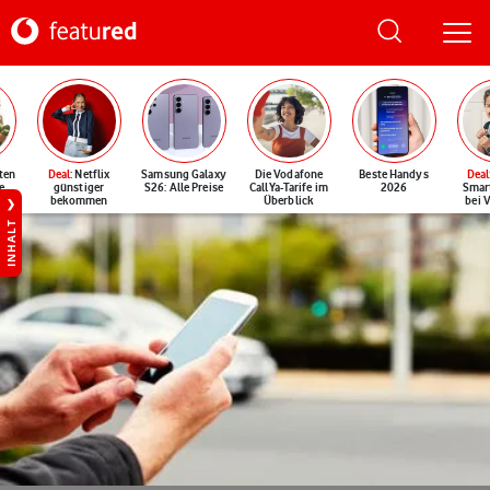
ten
Deal
: Netflix
Samsung Galaxy
Die Vodafone
Beste Handys
Deal
e
günstiger
S26: Alle Preise
CallYa-Tarife im
2026
Smar
bekommen
Überblick
bei 
INHALT