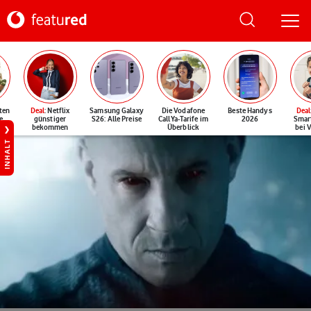
ten
Deal
: Netflix
Samsung Galaxy
Die Vodafone
Beste Handys
Deal
e
günstiger
S26: Alle Preise
CallYa-Tarife im
2026
Smar
bekommen
Überblick
bei 
INHALT